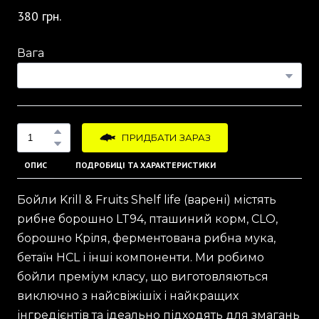
380 грн.
Вага
ПРИДБАТИ ЗАРАЗ
ОПИС
ПОДРОБИЦІ ТА ХАРАКТЕРИСТИКИ
Бойли Krill & Fruits Shelf life (варені) містять
рибне борошно LT94, пташиний корм, CLO,
борошно Кріля, ферментована рибна мука,
бетаїн HCL і інші компоненти. Ми робимо
бойли преміум класу, що виготовляються
виключно з найсвіжішіх і найкращих
інгредієнтів та ідеально підходять для змагань