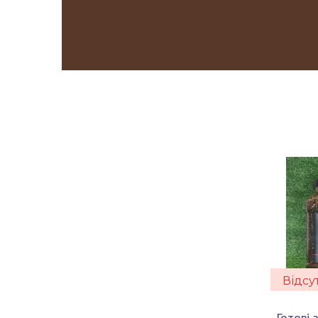
Відсу
Готові 