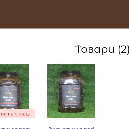
Товари (2
тнє на складі
зерна конопель
Готові зерна коноплі