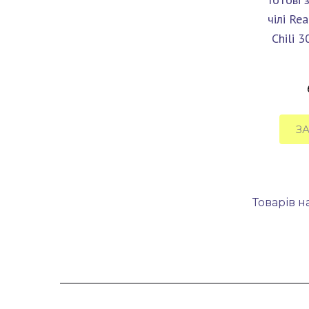
чілі Re
Chili 
З
Товарів на