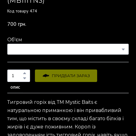
(MB111TN3)
Код товару 474
700 грн.
Об'єм
ПРИДБАТИ ЗАРАЗ
ОПИС
Тигровий горіх від ТМ Mystic Baits є
натуральною приманкою і він привабливий
тим, що містить в своєму складі багато білків і
жирів і є дуже поживним. Короп із
задоволенням їсть тигровий горіх, навіть якщо