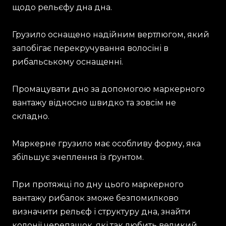
щодо рельєфу дна дна.
Грузило оснащено надійним вертлюгом, який
запобігає перекручування волосіні в
рибальському оснащенні.
Промацувати дно за допомогою маркерного
вантажу відносно швидко та зовсім не
складно.
Маркерне грузило має особливу форму, яка
збільшує зчеплення із ґрунтом.
При протяжці по дну цього маркерного
вантажу рибалок зможе безпомилково
визначити рельєф і структуру дна, знайти
колонії черепашок, які так любить великий