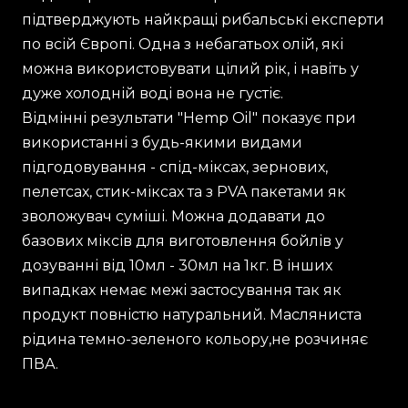
підтверджують найкращі рибальські експерти
по всій Європі. Одна з небагатьох олій, які
можна використовувати цілий рік, і навіть у
дуже холодній воді вона не густіє.
Відмінні результати "Hemp Oil" показує при
використанні з будь-якими видами
підгодовування - спід-міксах, зернових,
пелетсах, стик-міксах та з PVA пакетами як
зволожувач суміші. Можна додавати до
базових міксів для виготовлення бойлів у
дозуванні від 10мл - 30мл на 1кг. В інших
випадках немає межі застосування так як
продукт повністю натуральний. Масляниста
рідина темно-зеленого кольору,не розчиняє
ПВА.